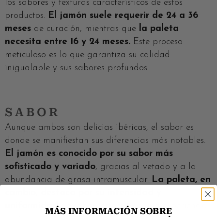
los sabores y texturas característicos de estos
productos.
El jamón suele requerir de 24 a 36
meses
de curación, mientras que
la paleta
necesita entre 16 y 24 meses.
Este proceso
meticuloso es lo que garantiza su calidad
inigualable y sus sabores profundos.
SABOR
Aunque ambos son delicias ibéricas, el sabor es
donde se manifiestan sus diferencias más notables.
El jamón es conocido por su sabor más
sofisticado y variado
, gracias al vetado y a la
abundancia de grasa intramuscular.
La paleta, en
cambio, destaca por su intensidad y
uniformidad
de sabor, ofreciendo una experiencia
MÁS INFORMACIÓN SOBRE