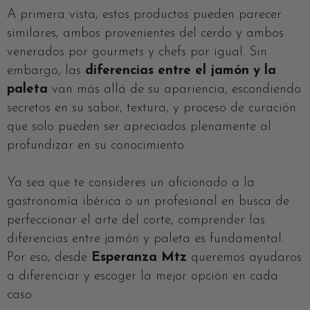
A primera vista, estos productos pueden parecer
similares, ambos provenientes del cerdo y ambos
venerados por gourmets y chefs por igual. Sin
embargo, las
diferencias entre el jamón y la
paleta
van más allá de su apariencia, escondiendo
secretos en su sabor, textura, y proceso de curación
que solo pueden ser apreciados plenamente al
profundizar en su conocimiento.
Ya sea que te consideres un aficionado a la
gastronomía ibérica o un profesional en busca de
perfeccionar el arte del corte, comprender las
diferencias entre jamón y paleta es fundamental.
Por eso, desde
Esperanza Mtz
queremos ayudaros
a diferenciar y escoger la mejor opción en cada
caso.