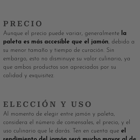
PRECIO
Aunque el precio puede variar, generalmente
la
paleta es más accesible que el jamón
, debido a
su menor tamaño y tiempo de curación. Sin
embargo, esto no disminuye su valor culinario, ya
que ambos productos son apreciados por su
calidad y exquisitez.
ELECCIÓN Y USO
Al momento de elegir entre jamón y paleta,
considera el número de comensales, el precio, y el
uso culinario que le darás. Ten en cuenta que
el
rendimiento del jamón será mucho mayor al de